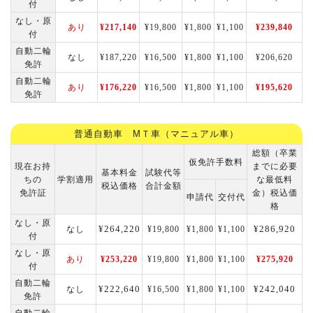
付
なし・原
あり
¥217,140
¥19,800
¥1,800
¥1,100
¥239,840
付
自動二輪
なし
¥187,220
¥16,500
¥1,800
¥1,100
¥206,620
免許
自動二輪
あり
¥176,220
¥16,500
¥1,800
¥1,100
¥195,620
免許
普通自動車 MＴ車（マニュアル車）
総額（卒業
仮免許手数料
現在お持
までに必要
基本料金
試験代等
ちの
学割適用
な最低料
税込価格
合計金額
免許証
金）税込価
申請代
交付代
格
なし・原
¥264,220
¥286,920
なし
¥19,800
¥1,800
¥1,100
付
なし・原
あり
¥253,220
¥19,800
¥1,800
¥1,100
¥275,920
付
自動二輪
¥222,640
¥242,040
なし
¥16,500
¥1,800
¥1,100
免許