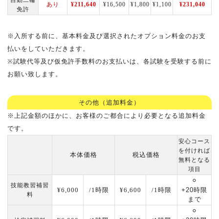
自動二輪
あり
¥211,640
¥16,500
¥1,800
¥1,100
¥231,040
免許
※入所する前に、基本料金及び選択されたオプション料金のお支
払いをしていただきます。
※試験代等及び仮免許手数料のお支払いは、各試験を受験する前に
お願い致します。
その他（追加料金）
※上記金額のほかに、お客様のご都合により必要となる追加料金
です。
安心コース
を付ければ
本体価格
税込価格
無料となる
項目
⚪︎
技能教習補習
¥6,000
/1時限
¥6,600
/1時限
+20時限
料
まで
⚪︎