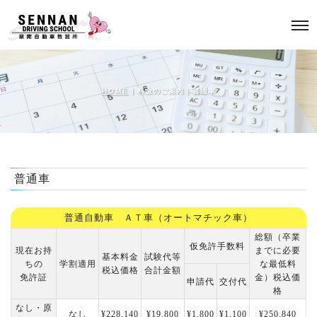
HOME
| 料金のご案内 |
普通車
普通車
普通自動車 ＡＴ車（オートマチック車）
総額（卒業
仮免許手数料
現在お持
までに必要
基本料金
試験代等
ちの
学割適用
な最低料
税込価格
合計金額
免許証
金）税込価
申請代
交付代
格
なし・原
なし
¥228,140
¥19,800
¥1,800
¥1,100
¥250,840